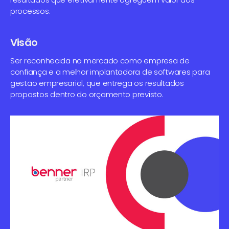
processos.
Visão
Ser reconhecida no mercado como empresa de
confiança e a melhor implantadora de softwares para
gestão empresarial, que entrega os resultados
propostos dentro do orçamento previsto.