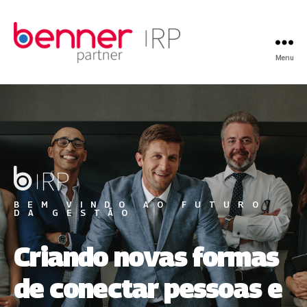
Menu
BEM VINDO AO FUTURO
DA GESTÃO
Criando novas formas
de conectar pessoas e