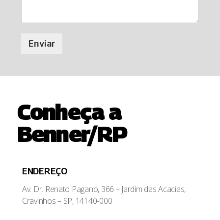
Enviar
Conheça a
Benner/RP
ENDEREÇO
Av. Dr. Renato Pagano, 366 – Jardim das Acacias,
Cravinhos – SP, 14140-000