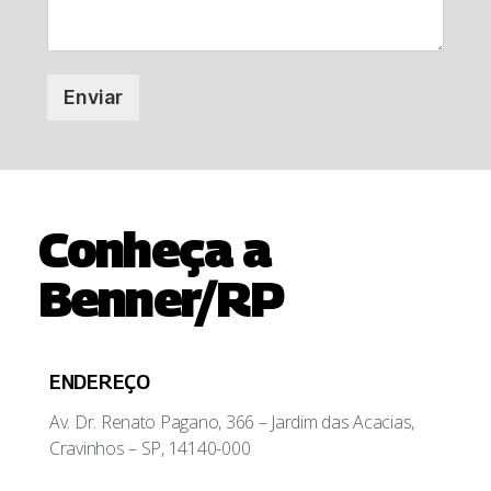
Enviar
Conheça a
Benner/RP
ENDEREÇO
Av. Dr. Renato Pagano, 366 – Jardim das Acacias,
Cravinhos – SP, 14140-000