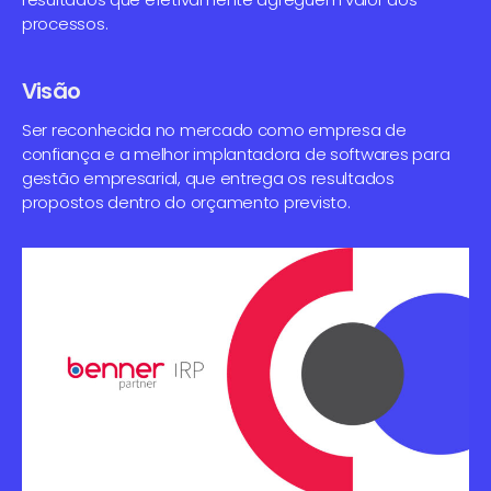
processos.
Visão
Ser reconhecida no mercado como empresa de
confiança e a melhor implantadora de softwares para
gestão empresarial, que entrega os resultados
propostos dentro do orçamento previsto.