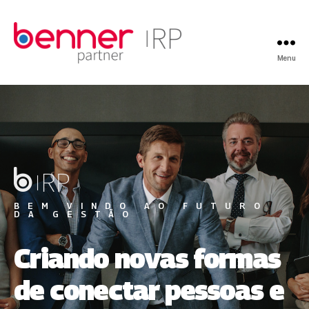
Menu
BEM VINDO AO FUTURO
DA GESTÃO
Criando novas formas
de conectar pessoas e