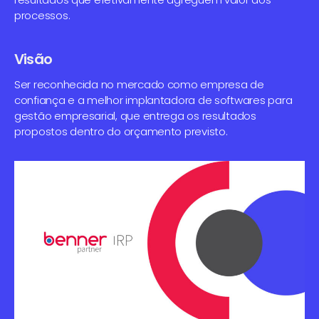
processos.
Visão
Ser reconhecida no mercado como empresa de
confiança e a melhor implantadora de softwares para
gestão empresarial, que entrega os resultados
propostos dentro do orçamento previsto.