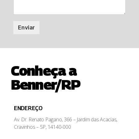
Enviar
Conheça a
Benner/RP
ENDEREÇO
Av. Dr. Renato Pagano, 366 – Jardim das Acacias,
Cravinhos – SP, 14140-000