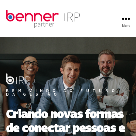
Menu
BEM VINDO AO FUTURO
DA GESTÃO
Criando novas formas
de conectar pessoas e