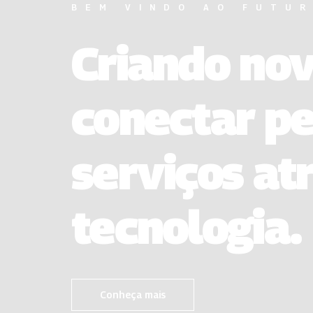
BEM VINDO AO FUTU
Criando no
conectar pe
serviços at
tecnologia.
Conheça mais