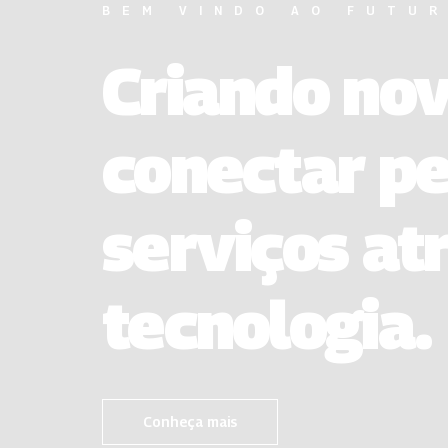
BEM VINDO AO FUTU
Criando no
conectar pe
serviços at
tecnologia.
Conheça mais