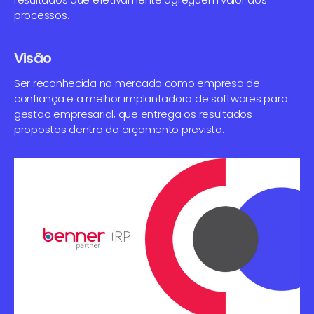
processos.
Visão
Ser reconhecida no mercado como empresa de
confiança e a melhor implantadora de softwares para
gestão empresarial, que entrega os resultados
propostos dentro do orçamento previsto.