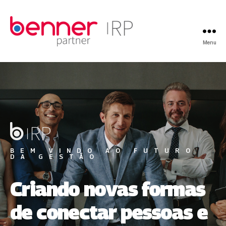
Menu
BEM VINDO AO FUTURO
DA GESTÃO
Criando novas formas
de conectar pessoas e