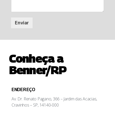
Enviar
Conheça a
Benner/RP
ENDEREÇO
Av. Dr. Renato Pagano, 366 – Jardim das Acacias,
Cravinhos – SP, 14140-000