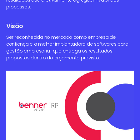
processos.
Visão
Ser reconhecida no mercado como empresa de
confiança e a melhor implantadora de softwares para
gestão empresarial, que entrega os resultados
propostos dentro do orçamento previsto.