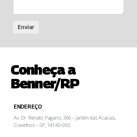
Enviar
Conheça a
Benner/RP
ENDEREÇO
Av. Dr. Renato Pagano, 366 – Jardim das Acacias,
Cravinhos – SP, 14140-000