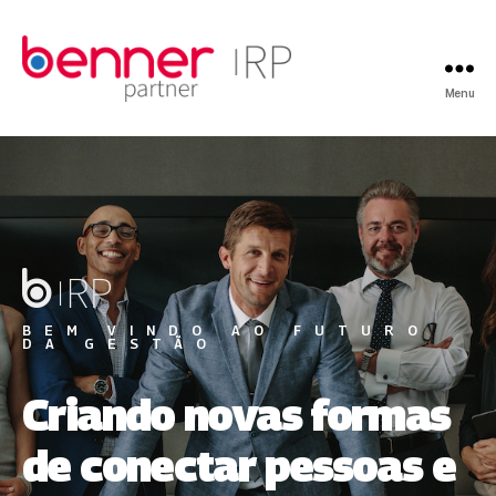
Menu
BEM VINDO AO FUTURO
DA GESTÃO
Criando novas formas
de conectar pessoas e