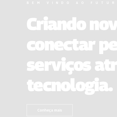
BEM VINDO AO FUTU
Criando no
conectar pe
serviços at
tecnologia.
Conheça mais