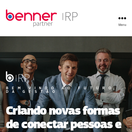
Menu
BEM VINDO AO FUTURO
DA GESTÃO
Criando novas formas
de conectar pessoas e