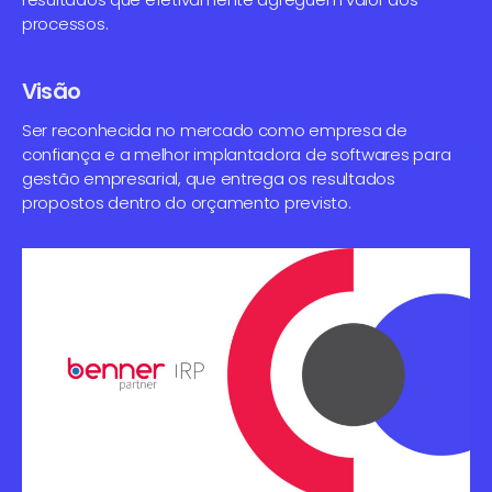
processos.
Visão
Ser reconhecida no mercado como empresa de
confiança e a melhor implantadora de softwares para
gestão empresarial, que entrega os resultados
propostos dentro do orçamento previsto.