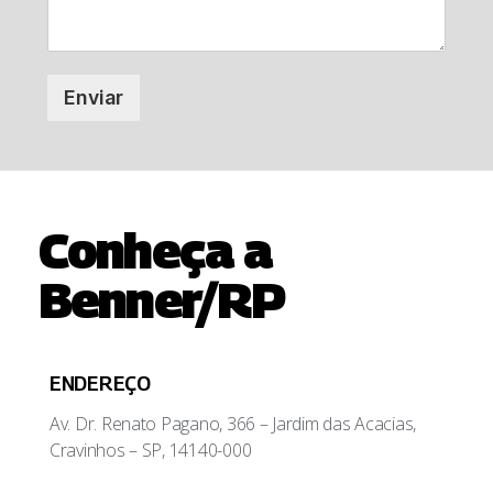
Enviar
Conheça a
Benner/RP
ENDEREÇO
Av. Dr. Renato Pagano, 366 – Jardim das Acacias,
Cravinhos – SP, 14140-000