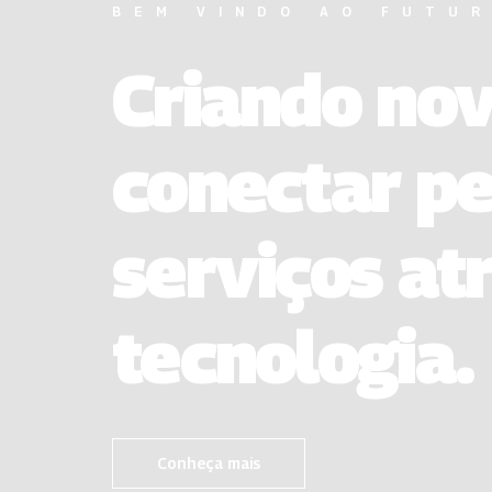
BEM VINDO AO FUTU
Criando no
conectar pe
serviços at
tecnologia.
Conheça mais