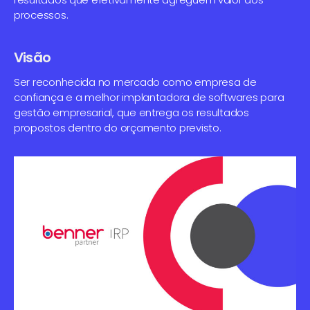
processos.
Visão
Ser reconhecida no mercado como empresa de
confiança e a melhor implantadora de softwares para
gestão empresarial, que entrega os resultados
propostos dentro do orçamento previsto.