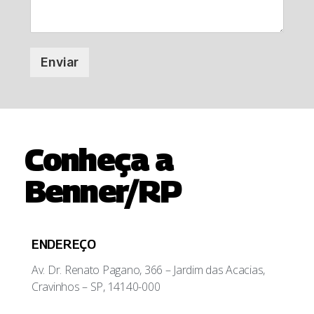
Enviar
Conheça a
Benner/RP
ENDEREÇO
Av. Dr. Renato Pagano, 366 – Jardim das Acacias,
Cravinhos – SP, 14140-000