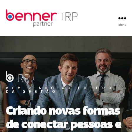
Menu
BEM VINDO AO FUTURO
DA GESTÃO
Criando novas formas
de conectar pessoas e