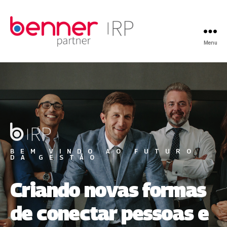
Menu
BEM VINDO AO FUTURO
DA GESTÃO
Criando novas formas
de conectar pessoas e