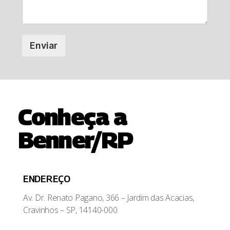
Enviar
Conheça a
Benner/RP
ENDEREÇO
Av. Dr. Renato Pagano, 366 – Jardim das Acacias,
Cravinhos – SP, 14140-000