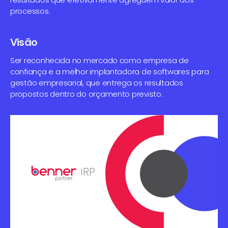
processos.
Visão
Ser reconhecida no mercado como empresa de
confiança e a melhor implantadora de softwares para
gestão empresarial, que entrega os resultados
propostos dentro do orçamento previsto.