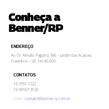
Conheça a
Benner/RP
ENDEREÇO
Av. Dr. Renato Pagano, 366 – Jardim das Acacias,
Cravinhos – SP, 14140-000
CONTATOS
16 3951.7222
16 98167.3530
Email :
contato@benner-rp.com.br